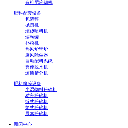
有机肥冷却机
肥料配套设备
包装秤
抛圆机
螺旋喂料机
熔融罐
扑粉机
热风炉锅炉
旋风除尘器
自动配料系统
粪便脱水机
滚筒筛分机
肥料粉碎设备
半湿物料粉碎机
秸秆粉碎机
链式粉碎机
笼式粉碎机
尿素粉碎机
新闻中心