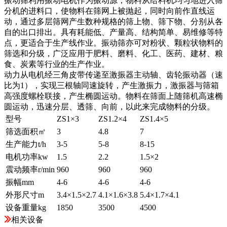
振动筛利用振动电机作为振动源，物料从给料机均匀地进入筛
分机的进料口，使物料在筛网上被抛起，同时向前作直线运
动，通过多层筛网产生数种规格的筛上物、筛下物、分别从各
自的出口排出。具有耗能低、产量高、结构简单、易维修等特
点，更适合于生产线作业。振动筛亦可对粉状、颗粒状物料的
筛选和分级，广泛应用于肥料、磨料、化工、医药、建材、粮
食、炭素等行业的生产作业。
动力从电机经三角皮带传递至激振器主动轴、齿轮振动器（速
比为1），实现三根轴同速旋转，产生激振力，激振器与筛箱
高强度螺栓联接，产生椭圆运动。物料在筛面上随筛机高速椭
圆运动，迅速分层、透筛、向前，以此来完成物料的分级。
型号
ZS1×3
ZS1.2×4
ZS1.4×5
筛选面积㎡
3
4.8
7
生产能力t/h
3-5
5-8
8-15
电机功率kw
1.5
2.2
1.5×2
震动频率r/min
960
960
960
振幅mm
4-6
4-6
4-6
外形尺寸m
3.4×1.5×2.7
4.1×1.6×3.8
5.4×1.7×4.1
设备重量kg
1850
3500
4500
相关设备